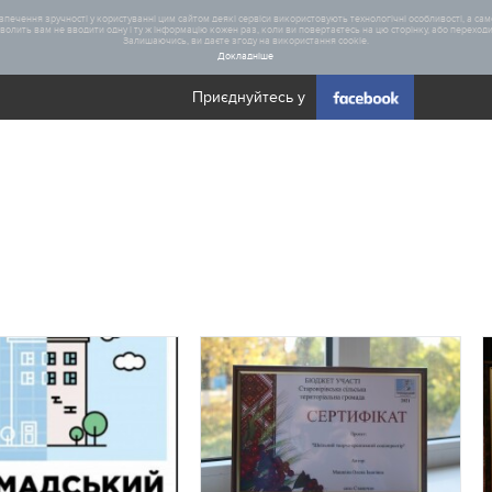
печення зручності у користуванні цим сайтом деякі сервіси використовують технологічні особливості, а саме
олить вам не вводити одну і ту ж інформацію кожен раз, коли ви повертаєтесь на цю сторінку, або переходите
Залишаючись, ви даєте згоду на використання cookie.
Докладніше
Приєднуйтесь у
Загал
Статис