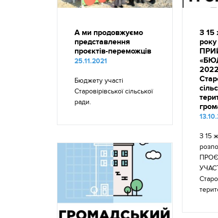
А ми продовжуємо
З 15
представлення
року
проєктів-переможців
ПРИ
«БЮ
25.11.2021
2022
Стар
Бюджету участі
сіль
Старовірівської сільської
тери
ради.
гром
13.10
З 15 
розп
ПРОЄ
УЧАСТ
Старо
терит