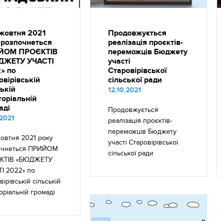
 жовтня 2021
Продовжується
 розпочнеться
реалізація проєктів-
ЙОМ ПРОЄКТІВ
переможців Бюджету
ДЖЕТУ УЧАСТІ
участі
» по
Старовірівської
овірівській
сільської ради
ській
12.10.2021
торіальній
аді
Продовжується
.2021
реалізація проєктів-
переможців Бюджету
жовтня 2021 року
участі Старовірівської
очнеться ПРИЙОМ
сільської ради
КТІВ «БЮДЖЕТУ
І 2022» по
вірівській сільській
оріальній громаді