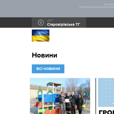
Для забез
Таке функціональне рішення дозв
ОТГ
Старовірівська ТГ
Новини
ВСІ НОВИНИ