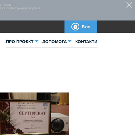
 - cookie.
 з однієї сторінки на іншу тощо.
Вхід
ПРО ПРОЄКТ
ДОПОМОГА
КОНТАКТИ
ьна інформація
Нормативно-правова база
тика
Бланки для завантаження
Правила участі
Відеоінструкції
Інструкції