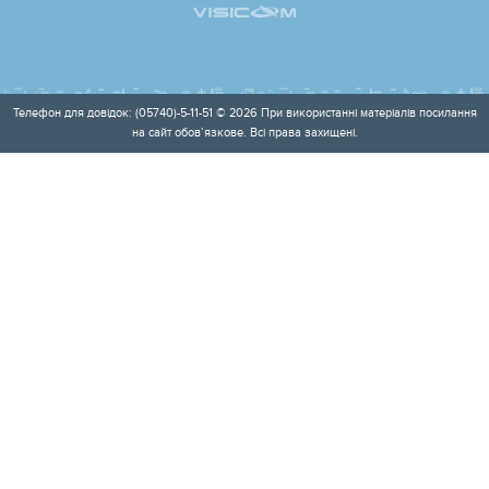
Телефон для довідок: (05740)-5-11-51 © 2026 При використанні матеріалів посилання
на сайт обов’язкове. Всі права захищені.