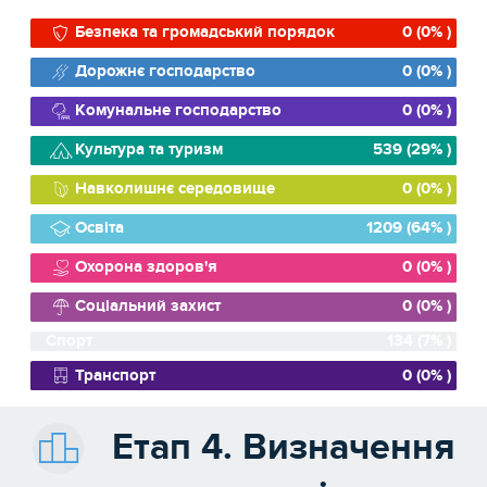
Безпека та громадський порядок
0 (0% )
Дорожнє господарство
0 (0% )
Комунальне господарство
0 (0% )
Культура та туризм
539 (29% )
Навколишнє середовище
0 (0% )
Освіта
1209 (64% )
Охорона здоров'я
0 (0% )
Соціальний захист
0 (0% )
Спорт
134 (7% )
Транспорт
0 (0% )
Етап 4. Визначення