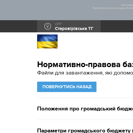
Для забез
Таке функціональне рішення дозв
ОТГ
Старовірівська ТГ
Нормативно-правова ба
Файли для завантаження, які допомо
ПОВЕРНУТИСЬ НАЗАД
Положення про громадський бюджет 
Параметри громадського бюджету (Б