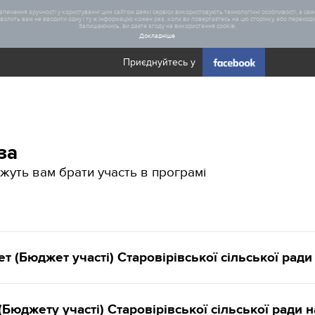
печення зручності у користуванні цим сайтом деякі сервіси використовують технологічні особливості, а саме
олить вам не вводити одну і ту ж інформацію кожен раз, коли ви повертаєтесь на цю сторінку, або переходите
Залишаючись, ви даєте згоду на використання cookie.
Докладніше
Приєднуйтесь у
Загал
за
Статис
жуть вам брати участь в програмі
(Бюджет участі) Старовірівської сільської ради 
юджету участі) Старовірівської сільської ради н