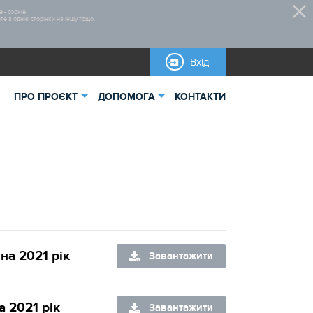
 - cookie.
 з однієї сторінки на іншу тощо.
Вхід
ПРО ПРОЄКТ
ДОПОМОГА
КОНТАКТИ
ьна інформація
Нормативно-правова база
тика
Бланки для завантаження
Правила участі
Відеоінструкції
на 2021 рік
Завантажити
Інструкції
а 2021 рік
Завантажити